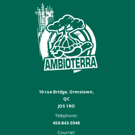
10 rue Bridge,
Ormstown
,
QC
JOS 1RO
Téléphone:
450-843-5948
Courriel: